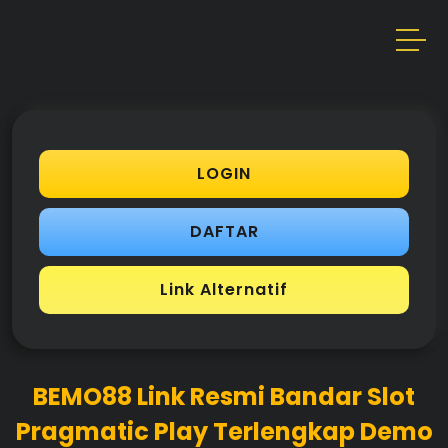
LOGIN
DAFTAR
Link Alternatif
BEMO88 Link Resmi Bandar Slot
Pragmatic Play Terlengkap Demo