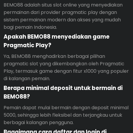
BEMO88 adalah situs slot online yang menyediakan
permainan dari provider pragmatic play dengan
sistem permainan modern dan akses yang mudah
bagi pemain Indonesia.
Apakah BEMO88 menyediakan game
Pragmatic Play?
Ya, BEMO88 menghadirkan berbagai pilihan
pragmatic slot yang dikembangkan oleh Pragmatic
Play, termasuk game dengan fitur x1000 yang populer
di kalangan pemain.
Berapa minimal deposit untuk bermain di
BEMO88?
Pemain dapat mulai bermain dengan deposit minimal
5000, sehingga lebih fleksibel dan terjangkau untuk
berbagai kalangan pengguna.
Bagaimana cara daftar dan login di