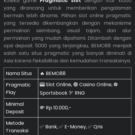
koleksi game
Pragmatic Slot
dengan fitur x1000
yang dirancang untuk memberikan pengalaman
bermain lebih dinamis. Pilihan slot online pragmatic
yang tersedia dikembangkan dengan mekanisme
permainan seimbang, visual tajam, dan alur
permainan yang mudah dipahami. Ditambah dengan
opsi deposit 5000 yang terjangkau, BEMO88 menjadi
salah satu situs pragmatic yang banyak diminati di
Asia karena fleksibilitas dan kemudahan transaksinya.
Nama Situs
🔥 BEMO88
🎰 Slot Online, 🟢 Casino Online, ⚽
Pragmatic
Play
Sportsbook 🏹 RNG
Minimal
💸 Rp 10.000,-
Deposit
Metode
✅ Bank, ✅ E-Money, ✅ Qris
Transaksi